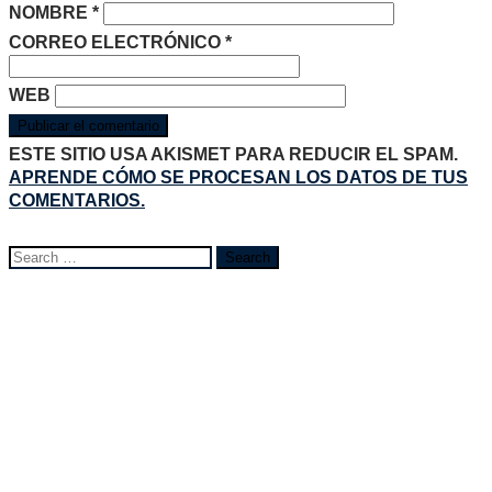
NOMBRE
*
CORREO ELECTRÓNICO
*
WEB
ESTE SITIO USA AKISMET PARA REDUCIR EL SPAM.
APRENDE CÓMO SE PROCESAN LOS DATOS DE TUS
COMENTARIOS.
Buscar
Search
for:
Contacto
WWW.UNILASERMEDICA.COM
UNILASERMEDICA@GMAIL.COM
¡NUEVA DIRECCIÓN!
CALLE 90 # 11-44, PISO 2. EDIFICIO SANTORINI
BOGOTÁ, DC
LUNES A VIERNES: 6:30–16:00
SÁBADO: 7:00–14:00