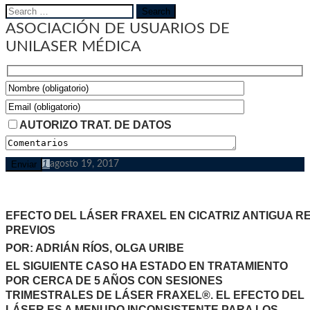
Search
for:
ASOCIACIÓN DE USUARIOS DE
UNILASER MÉDICA
AUTORIZO TRAT. DE DATOS
1
agosto 19, 2017
EFECTO DEL LÁSER FRAXEL EN CICATRIZ ANTIGUA 
PREVIOS
POR: ADRIÁN RÍOS, OLGA URIBE
EL SIGUIENTE CASO HA ESTADO EN TRATAMIENTO
POR CERCA DE 5 AÑOS CON SESIONES
TRIMESTRALES DE LÁSER FRAXEL®. EL EFECTO DEL
LÁSER ES A MENUDO INCONSISTENTE PARA LOS