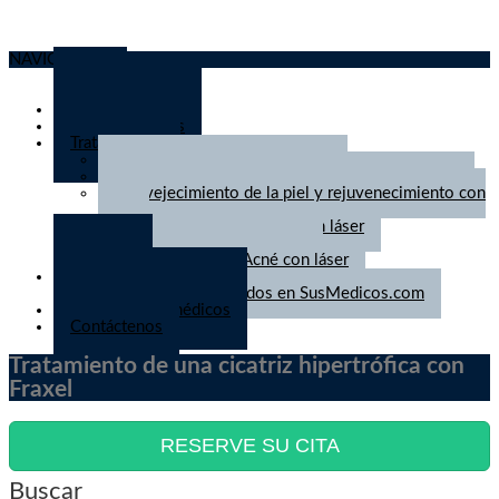
NAVIGATION
Inicio
Quiénes somos
Tratamientos
-
Lunares y tumores de la piel
-
Láser para tratar lesiones vasculares de la piel
-
Envejecimiento de la piel y rejuvenecimiento con
láser
-
Eliminación de tatuajes con láser
-
Tratamiento de cicatrices
-
Tratamiento del Acné con láser
Artículos
-
Artículos publicados en SusMedicos.com
Noticias para médicos
Contáctenos
Tratamiento de una cicatriz hipertrófica con
Fraxel
RESERVE SU CITA
Buscar