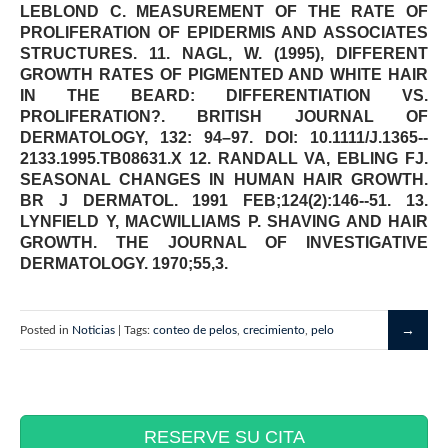
LEBLOND C. MEASUREMENT OF THE RATE OF
PROLIFERATION OF EPIDERMIS AND ASSOCIATES
STRUCTURES. 11. NAGL, W. (1995), DIFFERENT
GROWTH RATES OF PIGMENTED AND WHITE HAIR
IN THE BEARD: DIFFERENTIATION VS.
PROLIFERATION?. BRITISH JOURNAL OF
DERMATOLOGY, 132: 94–97. DOI: 10.1111/J.1365-­‐
2133.1995.TB08631.X 12. RANDALL VA, EBLING FJ.
SEASONAL CHANGES IN HUMAN HAIR GROWTH.
BR J DERMATOL. 1991 FEB;124(2):146-­‐51. 13.
LYNFIELD Y, MACWILLIAMS P. SHAVING AND HAIR
GROWTH. THE JOURNAL OF INVESTIGATIVE
DERMATOLOGY. 1970;55,3.
Posted in
Noticias
| Tags:
conteo de pelos
,
crecimiento
,
pelo
RESERVE SU CITA