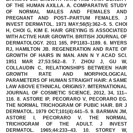
OF THE HUMAN AXILLA. A. COMPARATIVE STUDY
OF NORMAL MALES AND FEMALES AND
PREGNANT AND POST-­‐PARTUM FEMALES. J
INVEST DERMATOL. 1971 MAY;56(5):362-­‐5. 5. CHOI
H, CHOI G, KIM E. HAIR GREYING IS ASSOCIATED
WITH ACTIVE HAIR GROWTH. BRITISH JOURNAL OF
DERMATOLOGY. 2011 165, PP1183–1189. 6. MYERS
RJ, HAMILTON JB. REGENERATION AND RATE OF
GROWTH OF HAIRS IN MAN. ANN N Y ACAD SCI.
1951 MAR 27;53:562-­‐8. 7. ZHOU J, GU W,
COLLAUDIN C, RELATIONSHIPS BETWEEN HAIR
GROWTH RATE AND MORPHOLOGICAL
PARAMETERS OF HUMAN STRAIGHT HAIR: A SAME
LAW ABOVE ETHNICAL ORIGINS?. IMTERNATIONAL
JOURNAL OF COSMETIC SCIENCE, 2012, 34, 111-­‐
116. 8. ASTORE IP, PECORARO V, PECORARO EG.
THE NORMAL TRICHOGRAM OF PUBIC HAIR. BR J
DERMATOL. 1979 OCT;101(4):441-­‐5. 9. BARMAN JM,
ASTORE I, PECORARO V. THE NORMAL
TRICHOGRAM OF THE ADULT. J INVEST
DERMATOL. 1965;44:233-­‐43. 10. STOREY W,