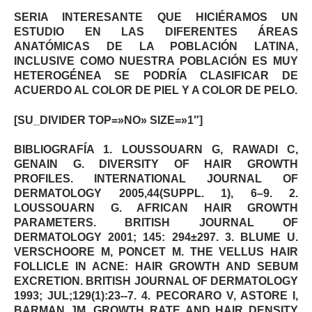
SERIA INTERESANTE QUE HICIÉRAMOS UN
ESTUDIO EN LAS DIFERENTES ÁREAS
ANATÓMICAS DE LA POBLACIÓN LATINA,
INCLUSIVE COMO NUESTRA POBLACIÓN ES MUY
HETEROGÉNEA SE PODRÍA CLASIFICAR DE
ACUERDO AL COLOR DE PIEL Y A COLOR DE PELO.
[SU_DIVIDER TOP=»NO» SIZE=»1″]
BIBLIOGRAFÍA
1. LOUSSOUARN G, RAWADI C,
GENAIN G. DIVERSITY OF HAIR GROWTH
PROFILES. INTERNATIONAL JOURNAL OF
DERMATOLOGY 2005,44(SUPPL. 1), 6–9. 2.
LOUSSOUARN G. AFRICAN HAIR GROWTH
PARAMETERS. BRITISH JOURNAL OF
DERMATOLOGY 2001; 145: 294±297. 3. BLUME U.
VERSCHOORE M, PONCET M. THE VELLUS HAIR
FOLLICLE IN ACNE: HAIR GROWTH AND SEBUM
EXCRETION. BRITISH JOURNAL OF DERMATOLOGY
1993; JUL;129(1):23-­‐7. 4. PECORARO V, ASTORE I,
BARMAN JM. GROWTH RATE AND HAIR DENSITY