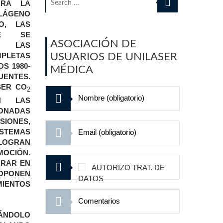
RA LA
LÁGENO
O, LAS
UE SE
ASOCIACIÓN DE
N LAS
PLETAS
USUARIOS DE UNILASER
S 1980-
MÉDICA
UENTES.
SER CO
2
N LAS
IONADAS
IONES,
EMAS
OGRAN
MOCIÓN.
ORAR EN
AUTORIZO TRAT. DE
ROPONEN
DATOS
IENTOS
ZÁNDOLO