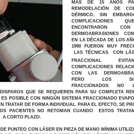
MÁS DE 15 AÑOS PA
REMODELACIÓN DE CO
DÉRMICO. SIN EMBARG
COMPLICACIONES Q
ENCONTRARON CO
DERMOABRASIONES COM
EN LA DÉCADA DE LOS AÑO
1990 FUERON MUY FREC
LAS TÉCNICAS CON LÁ
FRACCIONAL EVITA
COMPLICACIONES RELAC
CON LAS DERMOABRAS
PERO LOS SIST
FRACCIONADOS NO L
E DISPAROS QUE SE REQUIEREN PARA SU COMPLETA RE
 ES POSIBLE CON NINGÚN SISTEMA FRACCIONADO EVAP
N TRATAR DE FORMA INDIVIDUAL. PARA EL EFECTO, SE P
LOS PACIENTES NO RETOMAN CUANDO ESTOS TRATAM
S A CORTO PLAZO.
 DE PUNTEO CON LÁSER EN PIEZA DE MANO MÍNIMA UTILI