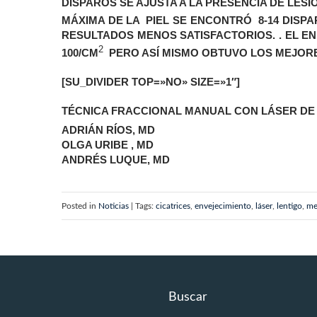
DISPAROS SE AJUSTA A LA PRESENCIA DE LES
MÁXIMA DE LA PIEL SE ENCONTRÓ 8-14 DISPA
RESULTADOS MENOS SATISFACTORIOS. . EL 
2
100/CM
PERO ASÍ MISMO OBTUVO LOS MEJORE
[SU_DIVIDER TOP=»NO» SIZE=»1″]
TÉCNICA FRACCIONAL MANUAL CON LÁSER DE
ADRIÁN RÍOS, MD
OLGA URIBE , MD
ANDRÉS LUQUE, MD
Posted in
Noticias
| Tags:
cicatrices
,
envejecimiento
,
láser
,
lentigo
,
me
Buscar