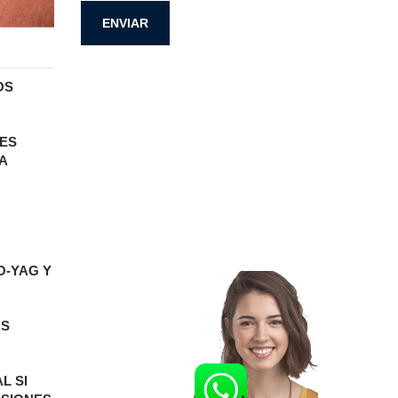
OS
 ES
A
O-YAG Y
ÁS
L SI