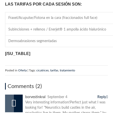
LAS TARIFAS POR CADA SESIÓN SON:
Fraxel/Acupulse/Fotona en la cara (fraccionados full face)
Subincisiones + rellenos / Enerjet® 1 ampolla ácido hialurónico
Dermoabrasiones segmentadas
[/SU_TABLE]
Posted in
Oferta
| Tags:
cicatrices
,
tarifas
,
tratamiento
Comments (2)
borvestinkral
September 4
Reply
Very interesting information!Perfect just what I was
looking for! "Neurotics build castles in the air,