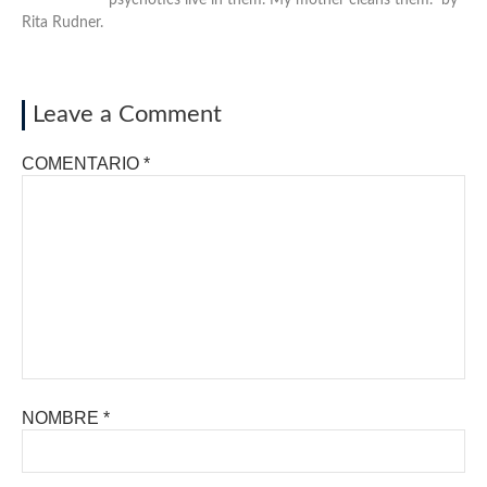
psychotics live in them. My mother cleans them." by
Rita Rudner.
Leave a Comment
COMENTARIO
*
NOMBRE
*