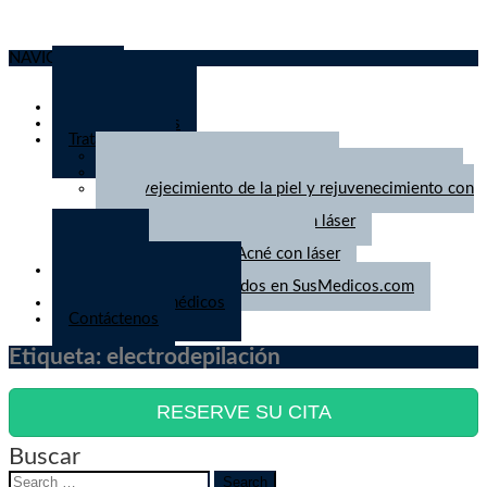
NAVIGATION
Inicio
Quiénes somos
Tratamientos
-
Lunares y tumores de la piel
-
Láser para tratar lesiones vasculares de la piel
-
Envejecimiento de la piel y rejuvenecimiento con
láser
-
Eliminación de tatuajes con láser
-
Tratamiento de cicatrices
-
Tratamiento del Acné con láser
Artículos
-
Artículos publicados en SusMedicos.com
Noticias para médicos
Contáctenos
Etiqueta:
electrodepilación
RESERVE SU CITA
Buscar
Search