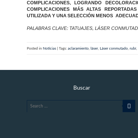
COMPLICACIONES, LOGRANDO DECOLORAC
COMPLICACIONES MÁS ALTAS REPORTADAS
UTILIZADA Y UNA SELECCIÓN MENOS ADECUAD
PALABRAS CLAVE: TATUAJES, LÁSER CONMUTADO
Posted in
Noticias
| Tags:
aclaramiento
,
láser
,
Láser conmutado
,
rubí
,
Buscar