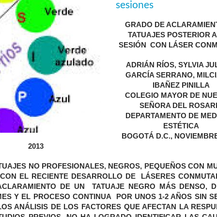
sesiones
GRADO DE ACLARAMIEN
TATUAJES POSTERIOR A
SESIÓN CON
LÁSER
CONM
ADRIÁN RÍOS, SYLVIA JU
GARCÍA SERRANO, MILC
IBAÑEZ PINILLA
COLEGIO MAYOR DE NU
SEÑORA DEL ROSAR
DEPARTAMENTO DE MED
ESTÉTICA
BOGOTÁ D.C., NOVIEMBRE
2013
TUAJES NO PROFESIONALES, NEGROS, PEQUEÑOS CON M
ÓN CON EL RECIENTE DESARROLLO DE LÁSERES CONMUTA
L ACLARAMIENTO DE UN TATUAJE NEGRO MÁS DENSO, D
ES Y EL PROCESO CONTINUA POR UNOS 1-2 AÑOS SIN S
LOS ANÁLISIS DE LOS FACTORES QUE AFECTAN LA RESPU
DIOS PREVIOS, NO HA LOGRADO IDENTIFICAR LAS CA