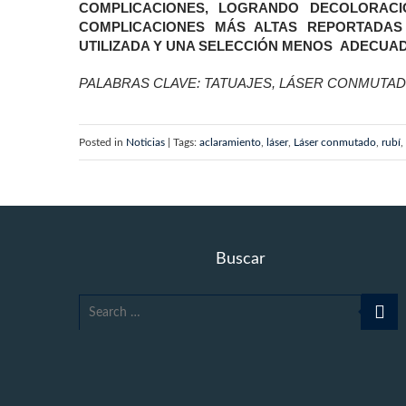
COMPLICACIONES, LOGRANDO DECOLORAC
COMPLICACIONES MÁS ALTAS REPORTADAS
UTILIZADA Y UNA SELECCIÓN MENOS ADECUAD
PALABRAS CLAVE: TATUAJES, LÁSER CONMUTADO
Posted in
Noticias
| Tags:
aclaramiento
,
láser
,
Láser conmutado
,
rubí
,
Buscar