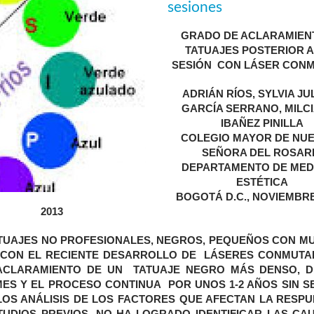
sesiones
GRADO DE ACLARAMIEN
TATUAJES POSTERIOR A
SESIÓN CON
LÁSER
CONM
ADRIÁN RÍOS, SYLVIA JU
GARCÍA SERRANO, MILC
IBAÑEZ PINILLA
COLEGIO MAYOR DE NU
SEÑORA DEL ROSAR
DEPARTAMENTO DE MED
ESTÉTICA
BOGOTÁ D.C., NOVIEMBRE
2013
TUAJES NO PROFESIONALES, NEGROS, PEQUEÑOS CON M
ÓN CON EL RECIENTE DESARROLLO DE LÁSERES CONMUTA
L ACLARAMIENTO DE UN TATUAJE NEGRO MÁS DENSO, D
ES Y EL PROCESO CONTINUA POR UNOS 1-2 AÑOS SIN S
LOS ANÁLISIS DE LOS FACTORES QUE AFECTAN LA RESPU
DIOS PREVIOS, NO HA LOGRADO IDENTIFICAR LAS CA