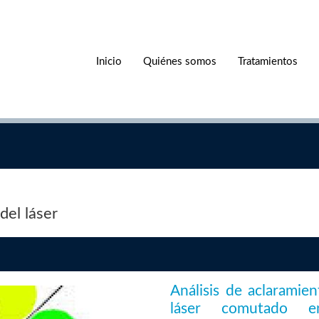
Inicio
Quiénes somos
Tratamientos
del láser
Análisis de aclaramie
láser comutado 